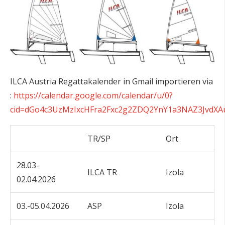
ILCA Austria Regattakalender in Gmail importieren via
:
https://calendar.google.com/calendar/u/0?
cid=dGo4c3UzMzIxcHFra2Fxc2g2ZDQ2YnY1a3NAZ3JvdX
TR/SP
Ort
28.03-
ILCA TR
Izola
02.04.2026
03.-05.04.2026
ASP
Izola