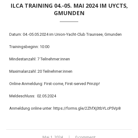
ILCA TRAINING 04.-05. MAI 2024 IM UYCTS,
GMUNDEN
Datum: 04.-05.05.2024 im Union-Yacht-Club Traunsee, Gmunden
Trainingsbeginn: 10:00
Mindestanzahl: 7 Teilnehmer:innen
Maximalanzahl: 20 Teilnehmer:innen
Online-Anmeldung: First-come, First-served Prinzip!
Meldeschluss: 02.05.2024
Anmeldung online unter:
https://forms.gle/2ZhfXj3tbYLcP5Vp8
Mai 1, 2024
0 comment