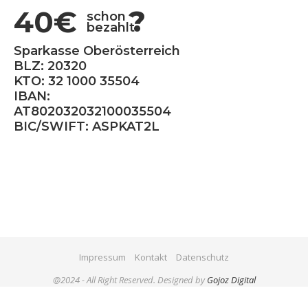
40€
?
schon
bezahlt
Sparkasse Oberösterreich
BLZ: 20320
KTO: 32 1000 35504
IBAN:
AT802032032100035504
BIC/SWIFT: ASPKAT2L
Impressum
Kontakt
Datenschutz
@2024 - All Right Reserved. Designed by
Gojoz Digital