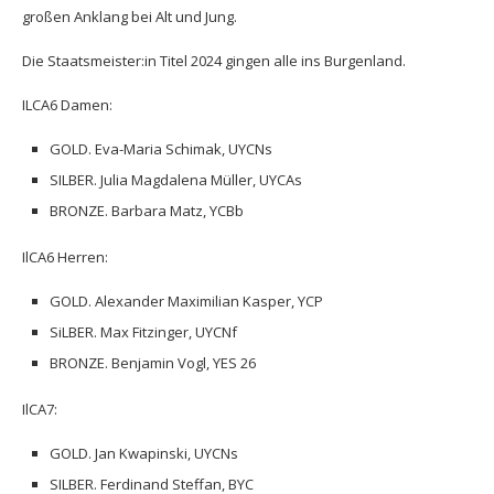
großen Anklang bei Alt und Jung.
Die Staatsmeister:in Titel 2024 gingen alle ins Burgenland.
ILCA6 Damen
:
GOLD. Eva-Maria Schimak, UYCNs
SILBER. Julia Magdalena Müller, UYCAs
BRONZE. Barbara Matz, YCBb
IlCA6 Herren
:
GOLD. Alexander Maximilian Kasper, YCP
SiLBER. Max Fitzinger, UYCNf
BRONZE. Benjamin Vogl, YES 26
IlCA7
:
GOLD. Jan Kwapinski, UYCNs
SILBER. Ferdinand Steffan, BYC